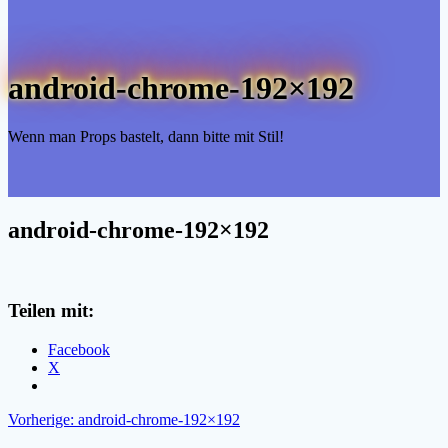
android-chrome-192×192
Wenn man Props bastelt, dann bitte mit Stil!
android-chrome-192×192
Teilen mit:
Facebook
X
Beitragsnavigation
Vorheriger
Vorherige:
android-chrome-192×192
Beitrag: