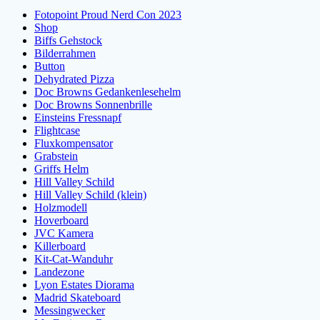
Fotopoint Proud Nerd Con 2023
Shop
Biffs Gehstock
Bilderrahmen
Button
Dehydrated Pizza
Doc Browns Gedankenlesehelm
Doc Browns Sonnenbrille
Einsteins Fressnapf
Flightcase
Fluxkompensator
Grabstein
Griffs Helm
Hill Valley Schild
Hill Valley Schild (klein)
Holzmodell
Hoverboard
JVC Kamera
Killerboard
Kit-Cat-Wanduhr
Landezone
Lyon Estates Diorama
Madrid Skateboard
Messingwecker