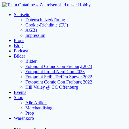
Zum
Inhalt
Startseite
springen
Datenschutzerklärung
Cookie-Richtlinie (EU)
AGBs
Impressum
Props
Blog
Podcast
Bilder
Bilder
Fotopoint Comic Con Freiburg 2023
Fotopoint Proud Nerd Con 2023
Fotopoint SciFi Treffen Speyer 2022
Fotopoint Comic Con Freiburg 2022
Hill Valley @ CC Offenburg
Events
Shop
Alle Artikel
Merchandising
Prop
Warenkorb