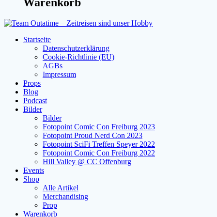
Warenkorb
Startseite
Datenschutzerklärung
Cookie-Richtlinie (EU)
AGBs
Impressum
Props
Blog
Podcast
Bilder
Bilder
Fotopoint Comic Con Freiburg 2023
Fotopoint Proud Nerd Con 2023
Fotopoint SciFi Treffen Speyer 2022
Fotopoint Comic Con Freiburg 2022
Hill Valley @ CC Offenburg
Events
Shop
Alle Artikel
Merchandising
Prop
Warenkorb