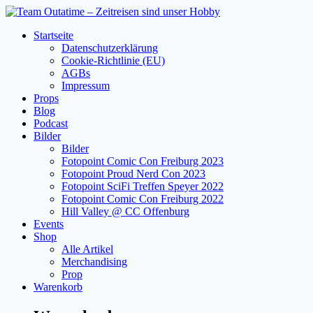
Zum
Inhalt
Startseite
springen
Datenschutzerklärung
Cookie-Richtlinie (EU)
AGBs
Impressum
Props
Blog
Podcast
Bilder
Bilder
Fotopoint Comic Con Freiburg 2023
Fotopoint Proud Nerd Con 2023
Fotopoint SciFi Treffen Speyer 2022
Fotopoint Comic Con Freiburg 2022
Hill Valley @ CC Offenburg
Events
Shop
Alle Artikel
Merchandising
Prop
Warenkorb