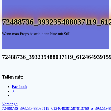
72488736_393235488037119_61
Wenn man Props bastelt, dann bitte mit Stil!
72488736_393235488037119_61246493915
Teilen mit:
Facebook
X
Beitragsnavigation
Vorheriger
Vorherige:
Beitrag:
72488736_393235488037119_6124649391597813760_o_39323548