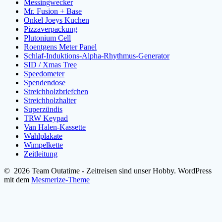
Messingwecker
Mr. Fusion + Base
Onkel Joeys Kuchen
Pizzaverpackung
Plutonium Cell
Roentgens Meter Panel
Schlaf-Induktions-Alpha-Rhythmus-Generator
SID / Xmas Tree
Speedometer
Spendendose
Streichholzbriefchen
Streichholzhalter
Superzündis
TRW Keypad
Van Halen-Kassette
Wahlplakate
Wimpelkette
Zeitleitung
© 2026 Team Outatime - Zeitreisen sind unser Hobby. WordPress
mit dem
Mesmerize-Theme