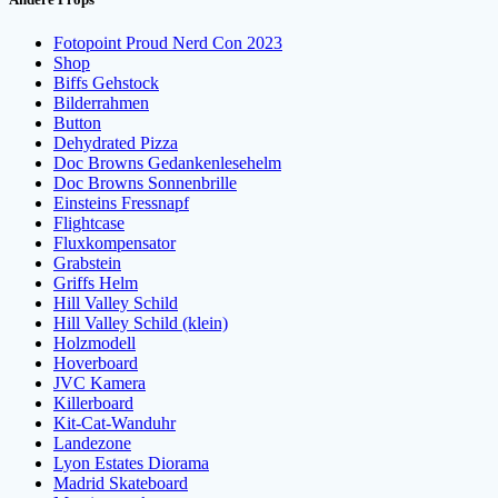
Fotopoint Proud Nerd Con 2023
Shop
Biffs Gehstock
Bilderrahmen
Button
Dehydrated Pizza
Doc Browns Gedankenlesehelm
Doc Browns Sonnenbrille
Einsteins Fressnapf
Flightcase
Fluxkompensator
Grabstein
Griffs Helm
Hill Valley Schild
Hill Valley Schild (klein)
Holzmodell
Hoverboard
JVC Kamera
Killerboard
Kit-Cat-Wanduhr
Landezone
Lyon Estates Diorama
Madrid Skateboard