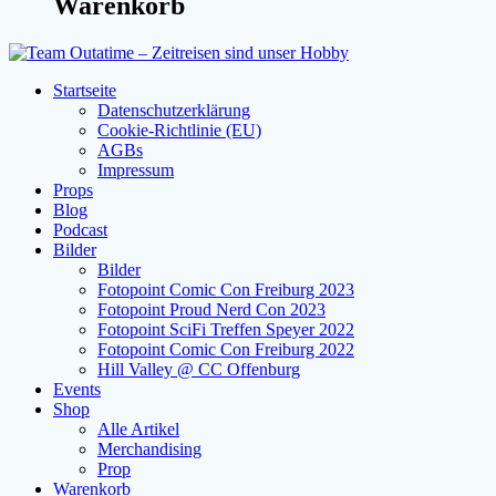
Warenkorb
Startseite
Datenschutzerklärung
Cookie-Richtlinie (EU)
AGBs
Impressum
Props
Blog
Podcast
Bilder
Bilder
Fotopoint Comic Con Freiburg 2023
Fotopoint Proud Nerd Con 2023
Fotopoint SciFi Treffen Speyer 2022
Fotopoint Comic Con Freiburg 2022
Hill Valley @ CC Offenburg
Events
Shop
Alle Artikel
Merchandising
Prop
Warenkorb