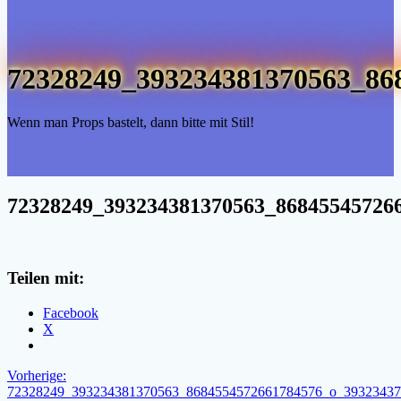
72328249_393234381370563_86
Wenn man Props bastelt, dann bitte mit Stil!
72328249_393234381370563_86845545726
Teilen mit:
Facebook
X
Beitragsnavigation
Vorheriger
Vorherige:
Beitrag:
72328249_393234381370563_8684554572661784576_o_39323437