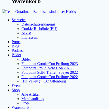
Warenkorb
Startseite
Datenschutzerklärung
Cookie-Richtlinie (EU)
AGBs
Impressum
Props
Blog
Podcast
Bilder
Bilder
Fotopoint Comic Con Freiburg 2023
Fotopoint Proud Nerd Con 2023
Fotopoint SciFi Treffen Speyer 2022
Fotopoint Comic Con Freiburg 2022
Hill Valley @ CC Offenburg
Events
Shop
Alle Artikel
Merchandising
Prop
Warenkorb