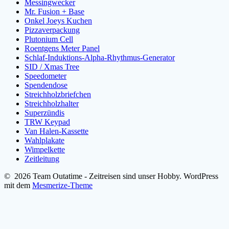
Messingwecker
Mr. Fusion + Base
Onkel Joeys Kuchen
Pizzaverpackung
Plutonium Cell
Roentgens Meter Panel
Schlaf-Induktions-Alpha-Rhythmus-Generator
SID / Xmas Tree
Speedometer
Spendendose
Streichholzbriefchen
Streichholzhalter
Superzündis
TRW Keypad
Van Halen-Kassette
Wahlplakate
Wimpelkette
Zeitleitung
© 2026 Team Outatime - Zeitreisen sind unser Hobby. WordPress
mit dem
Mesmerize-Theme