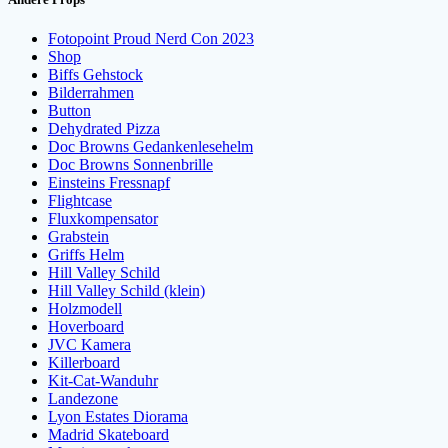
Fotopoint Proud Nerd Con 2023
Shop
Biffs Gehstock
Bilderrahmen
Button
Dehydrated Pizza
Doc Browns Gedankenlesehelm
Doc Browns Sonnenbrille
Einsteins Fressnapf
Flightcase
Fluxkompensator
Grabstein
Griffs Helm
Hill Valley Schild
Hill Valley Schild (klein)
Holzmodell
Hoverboard
JVC Kamera
Killerboard
Kit-Cat-Wanduhr
Landezone
Lyon Estates Diorama
Madrid Skateboard