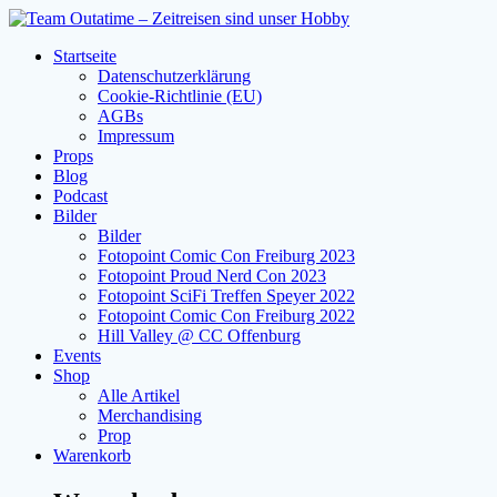
Zum
Inhalt
Startseite
springen
Datenschutzerklärung
Cookie-Richtlinie (EU)
AGBs
Impressum
Props
Blog
Podcast
Bilder
Bilder
Fotopoint Comic Con Freiburg 2023
Fotopoint Proud Nerd Con 2023
Fotopoint SciFi Treffen Speyer 2022
Fotopoint Comic Con Freiburg 2022
Hill Valley @ CC Offenburg
Events
Shop
Alle Artikel
Merchandising
Prop
Warenkorb