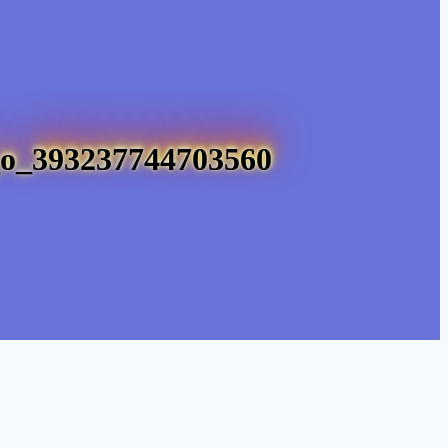
o_393237744703560