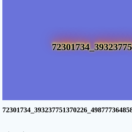
72301734_39323775
72301734_393237751370226_49877736485