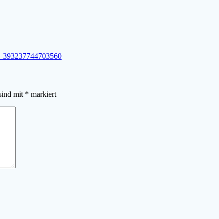
_393237744703560
sind mit
*
markiert