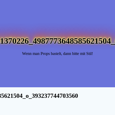
1370226_4987773648585621504_
Wenn man Props bastelt, dann bitte mit Stil!
85621504_o_393237744703560