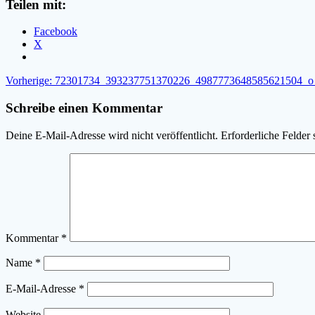
Teilen mit:
Facebook
X
Beitragsnavigation
Vorheriger
Vorherige:
72301734_393237751370226_4987773648585621504_o
Beitrag:
Schreibe einen Kommentar
Deine E-Mail-Adresse wird nicht veröffentlicht.
Erforderliche Felder 
Kommentar
*
Name
*
E-Mail-Adresse
*
Website