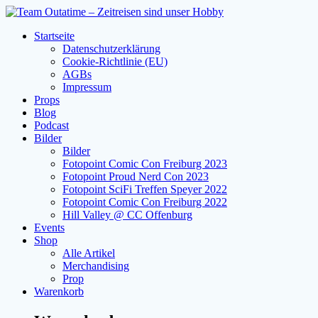
Zum
Inhalt
Startseite
springen
Datenschutzerklärung
Cookie-Richtlinie (EU)
AGBs
Impressum
Props
Blog
Podcast
Bilder
Bilder
Fotopoint Comic Con Freiburg 2023
Fotopoint Proud Nerd Con 2023
Fotopoint SciFi Treffen Speyer 2022
Fotopoint Comic Con Freiburg 2022
Hill Valley @ CC Offenburg
Events
Shop
Alle Artikel
Merchandising
Prop
Warenkorb