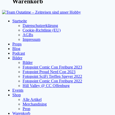
Warenkorb
Startseite
Datenschutzerklärung
Cookie-Richtlinie (EU)
AGBs
Impressum
Props
Blog
Podcast
Bilder
Bilder
Fotopoint Comic Con Freiburg 2023
Fotopoint Proud Nerd Con 2023
Fotopoint SciFi Treffen Speyer 2022
Fotopoint Comic Con Freiburg 2022
Hill Valley @ CC Offenburg
Events
Shop
Alle Artikel
Merchandising
Prop
Warenkorb