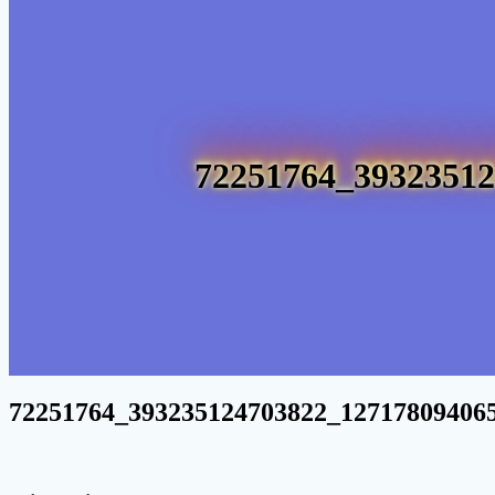
72251764_39323512
72251764_393235124703822_12717809406