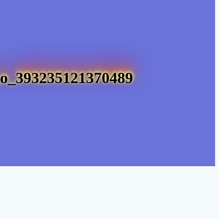
o_393235121370489