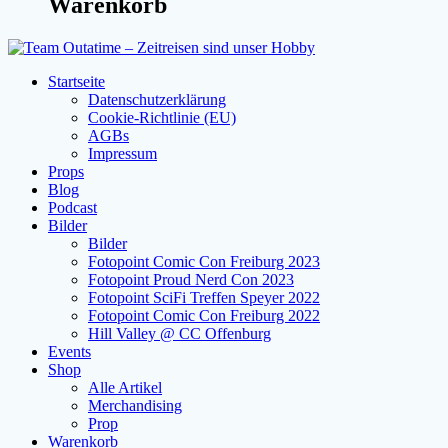
Warenkorb
Startseite
Datenschutzerklärung
Cookie-Richtlinie (EU)
AGBs
Impressum
Props
Blog
Podcast
Bilder
Bilder
Fotopoint Comic Con Freiburg 2023
Fotopoint Proud Nerd Con 2023
Fotopoint SciFi Treffen Speyer 2022
Fotopoint Comic Con Freiburg 2022
Hill Valley @ CC Offenburg
Events
Shop
Alle Artikel
Merchandising
Prop
Warenkorb