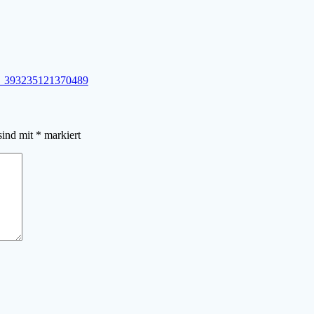
_393235121370489
sind mit
*
markiert