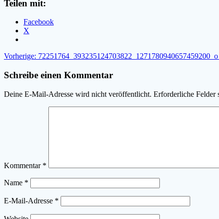
Teilen mit:
Facebook
X
Beitragsnavigation
Vorheriger
Vorherige:
72251764_393235124703822_1271780940657459200_o
Beitrag:
Schreibe einen Kommentar
Deine E-Mail-Adresse wird nicht veröffentlicht.
Erforderliche Felder 
Kommentar
*
Name
*
E-Mail-Adresse
*
Website