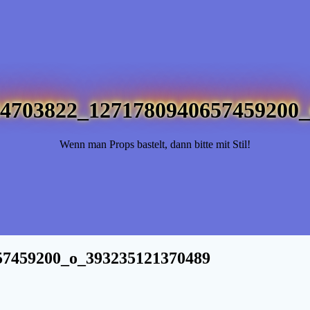
4703822_1271780940657459200_
Wenn man Props bastelt, dann bitte mit Stil!
57459200_o_393235121370489