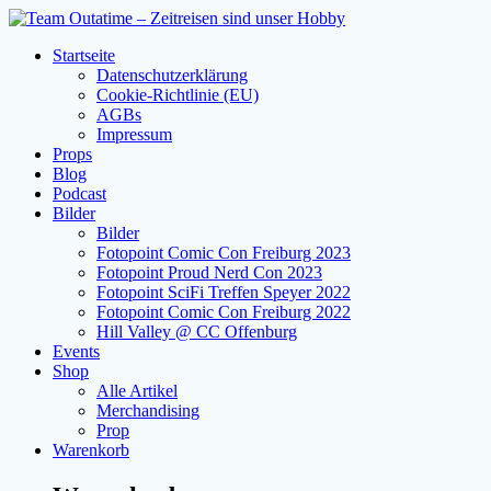
Zum
Inhalt
Startseite
springen
Datenschutzerklärung
Cookie-Richtlinie (EU)
AGBs
Impressum
Props
Blog
Podcast
Bilder
Bilder
Fotopoint Comic Con Freiburg 2023
Fotopoint Proud Nerd Con 2023
Fotopoint SciFi Treffen Speyer 2022
Fotopoint Comic Con Freiburg 2022
Hill Valley @ CC Offenburg
Events
Shop
Alle Artikel
Merchandising
Prop
Warenkorb