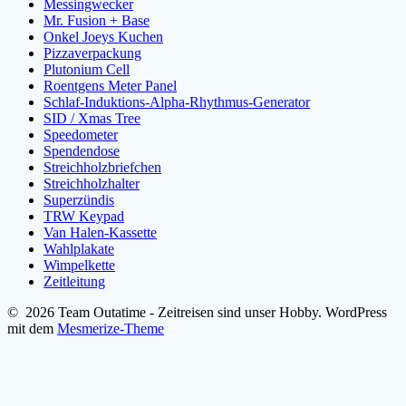
Messingwecker
Mr. Fusion + Base
Onkel Joeys Kuchen
Pizzaverpackung
Plutonium Cell
Roentgens Meter Panel
Schlaf-Induktions-Alpha-Rhythmus-Generator
SID / Xmas Tree
Speedometer
Spendendose
Streichholzbriefchen
Streichholzhalter
Superzündis
TRW Keypad
Van Halen-Kassette
Wahlplakate
Wimpelkette
Zeitleitung
© 2026 Team Outatime - Zeitreisen sind unser Hobby. WordPress
mit dem
Mesmerize-Theme