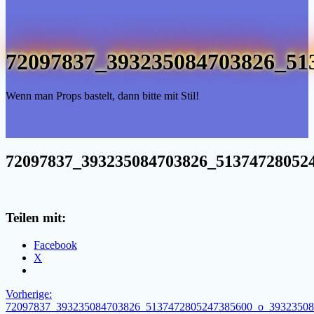
72097837_393235084703826_51
Wenn man Props bastelt, dann bitte mit Stil!
72097837_393235084703826_51374728052
Teilen mit:
Facebook
X
Beitragsnavigation
Vorheriger
Vorherige:
Beitrag:
72097837_393235084703826_5137472805247385600_o_39323508