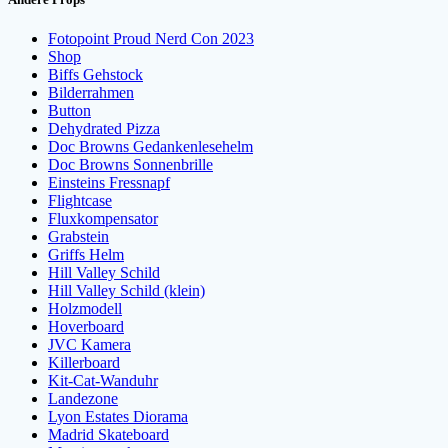
Fotopoint Proud Nerd Con 2023
Shop
Biffs Gehstock
Bilderrahmen
Button
Dehydrated Pizza
Doc Browns Gedankenlesehelm
Doc Browns Sonnenbrille
Einsteins Fressnapf
Flightcase
Fluxkompensator
Grabstein
Griffs Helm
Hill Valley Schild
Hill Valley Schild (klein)
Holzmodell
Hoverboard
JVC Kamera
Killerboard
Kit-Cat-Wanduhr
Landezone
Lyon Estates Diorama
Madrid Skateboard