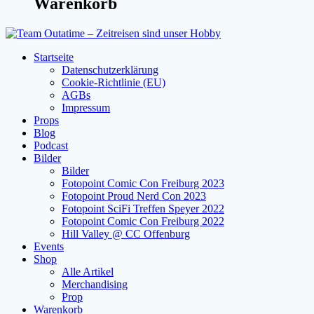
Warenkorb
Startseite
Datenschutzerklärung
Cookie-Richtlinie (EU)
AGBs
Impressum
Props
Blog
Podcast
Bilder
Bilder
Fotopoint Comic Con Freiburg 2023
Fotopoint Proud Nerd Con 2023
Fotopoint SciFi Treffen Speyer 2022
Fotopoint Comic Con Freiburg 2022
Hill Valley @ CC Offenburg
Events
Shop
Alle Artikel
Merchandising
Prop
Warenkorb