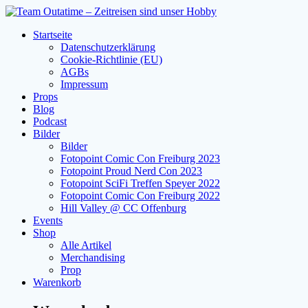
Zum
Inhalt
Startseite
springen
Datenschutzerklärung
Cookie-Richtlinie (EU)
AGBs
Impressum
Props
Blog
Podcast
Bilder
Bilder
Fotopoint Comic Con Freiburg 2023
Fotopoint Proud Nerd Con 2023
Fotopoint SciFi Treffen Speyer 2022
Fotopoint Comic Con Freiburg 2022
Hill Valley @ CC Offenburg
Events
Shop
Alle Artikel
Merchandising
Prop
Warenkorb