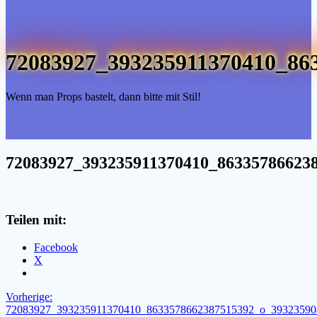
72083927_393235911370410_86
Wenn man Props bastelt, dann bitte mit Stil!
72083927_393235911370410_86335786623
Teilen mit:
Facebook
X
Beitragsnavigation
Vorheriger
Vorherige:
Beitrag:
72083927_393235911370410_8633578662387515392_o_39323590