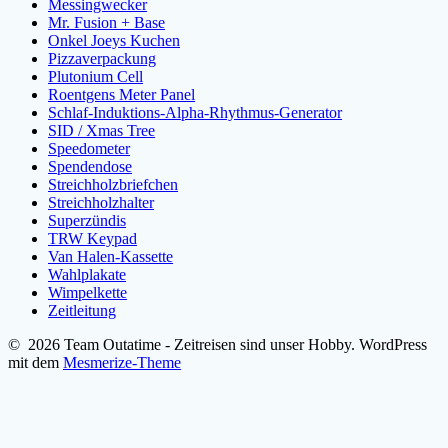
Messingwecker
Mr. Fusion + Base
Onkel Joeys Kuchen
Pizzaverpackung
Plutonium Cell
Roentgens Meter Panel
Schlaf-Induktions-Alpha-Rhythmus-Generator
SID / Xmas Tree
Speedometer
Spendendose
Streichholzbriefchen
Streichholzhalter
Superzündis
TRW Keypad
Van Halen-Kassette
Wahlplakate
Wimpelkette
Zeitleitung
© 2026 Team Outatime - Zeitreisen sind unser Hobby. WordPress
mit dem
Mesmerize-Theme