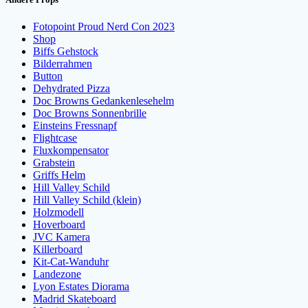
Fotopoint Proud Nerd Con 2023
Shop
Biffs Gehstock
Bilderrahmen
Button
Dehydrated Pizza
Doc Browns Gedankenlesehelm
Doc Browns Sonnenbrille
Einsteins Fressnapf
Flightcase
Fluxkompensator
Grabstein
Griffs Helm
Hill Valley Schild
Hill Valley Schild (klein)
Holzmodell
Hoverboard
JVC Kamera
Killerboard
Kit-Cat-Wanduhr
Landezone
Lyon Estates Diorama
Madrid Skateboard