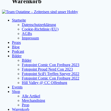
Warenkorb
Startseite
Datenschutzerklärung
Cookie-Richtlinie (EU)
AGBs
Impressum
Props
Blog
Podcast
Bilder
Bilder
Fotopoint Comic Con Freiburg 2023
Fotopoint Proud Nerd Con 2023
Fotopoint SciFi Treffen Speyer 2022
Fotopoint Comic Con Freiburg 2022
Hill Valley @ CC Offenburg
Events
Shop
Alle Artikel
Merchandising
Prop
Warenkorb