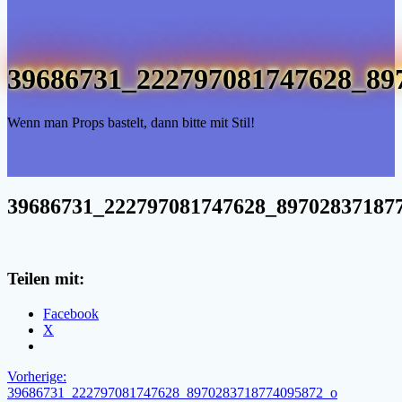
39686731_222797081747628_89
Wenn man Props bastelt, dann bitte mit Stil!
39686731_222797081747628_89702837187
Teilen mit:
Facebook
X
Beitragsnavigation
Vorheriger
Vorherige:
Beitrag:
39686731_222797081747628_8970283718774095872_o