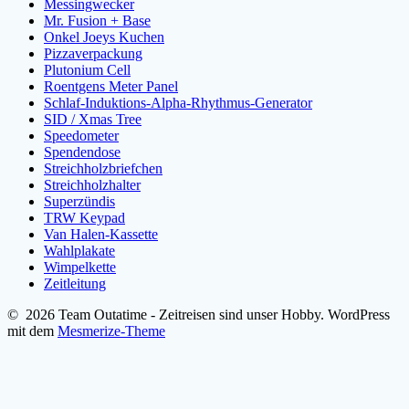
Messingwecker
Mr. Fusion + Base
Onkel Joeys Kuchen
Pizzaverpackung
Plutonium Cell
Roentgens Meter Panel
Schlaf-Induktions-Alpha-Rhythmus-Generator
SID / Xmas Tree
Speedometer
Spendendose
Streichholzbriefchen
Streichholzhalter
Superzündis
TRW Keypad
Van Halen-Kassette
Wahlplakate
Wimpelkette
Zeitleitung
© 2026 Team Outatime - Zeitreisen sind unser Hobby. WordPress
mit dem
Mesmerize-Theme