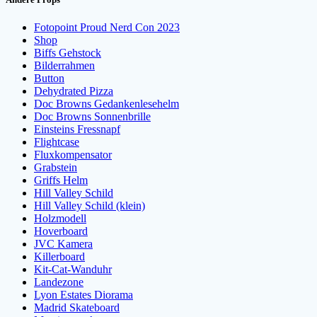
Fotopoint Proud Nerd Con 2023
Shop
Biffs Gehstock
Bilderrahmen
Button
Dehydrated Pizza
Doc Browns Gedankenlesehelm
Doc Browns Sonnenbrille
Einsteins Fressnapf
Flightcase
Fluxkompensator
Grabstein
Griffs Helm
Hill Valley Schild
Hill Valley Schild (klein)
Holzmodell
Hoverboard
JVC Kamera
Killerboard
Kit-Cat-Wanduhr
Landezone
Lyon Estates Diorama
Madrid Skateboard