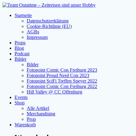
Zum
Inhalt
Startseite
springen
Datenschutzerklärung
Cookie-Richtlinie (EU)
AGBs
Impressum
Props
Blog
Podcast
Bilder
Bilder
Fotopoint Comic Con Freiburg 2023
Fotopoint Proud Nerd Con 2023
Fotopoint SciFi Treffen Speyer 2022
Fotopoint Comic Con Freiburg 2022
Hill Valley @ CC Offenburg
Events
Shop
Alle Artikel
Merchandising
Prop
Warenkorb