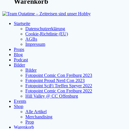
Warenkorb
Startseite
Datenschutzerklärung
Cookie-Richtlinie (EU)
AGBs
Impressum
Props
Blog
Podcast
Bilder
Bilder
Fotopoint Comic Con Freiburg 2023
Fotopoint Proud Nerd Con 2023
Fotopoint SciFi Treffen Speyer 2022
Fotopoint Comic Con Freiburg 2022
Hill Valley @ CC Offenburg
Events
Shop
Alle Artikel
Merchandising
Prop
Warenkorb