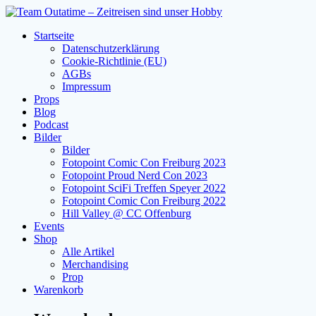
Zum
Inhalt
Startseite
springen
Datenschutzerklärung
Cookie-Richtlinie (EU)
AGBs
Impressum
Props
Blog
Podcast
Bilder
Bilder
Fotopoint Comic Con Freiburg 2023
Fotopoint Proud Nerd Con 2023
Fotopoint SciFi Treffen Speyer 2022
Fotopoint Comic Con Freiburg 2022
Hill Valley @ CC Offenburg
Events
Shop
Alle Artikel
Merchandising
Prop
Warenkorb