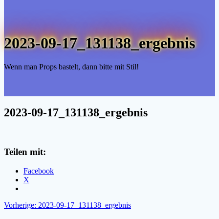
2023-09-17_131138_ergebnis
Wenn man Props bastelt, dann bitte mit Stil!
2023-09-17_131138_ergebnis
Teilen mit:
Facebook
X
Beitragsnavigation
Vorheriger
Vorherige:
2023-09-17_131138_ergebnis
Beitrag: