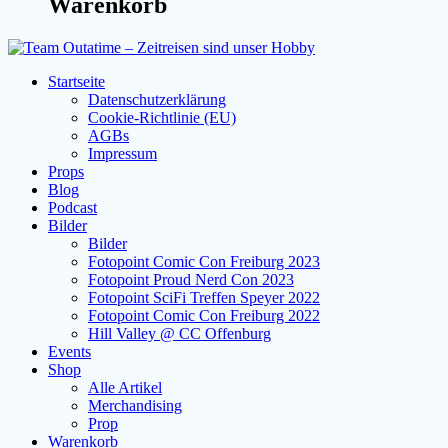
Warenkorb
Startseite
Datenschutzerklärung
Cookie-Richtlinie (EU)
AGBs
Impressum
Props
Blog
Podcast
Bilder
Bilder
Fotopoint Comic Con Freiburg 2023
Fotopoint Proud Nerd Con 2023
Fotopoint SciFi Treffen Speyer 2022
Fotopoint Comic Con Freiburg 2022
Hill Valley @ CC Offenburg
Events
Shop
Alle Artikel
Merchandising
Prop
Warenkorb