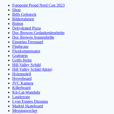
Fotopoint Proud Nerd Con 2023
Shop
Biffs Gehstock
Bilderrahmen
Button
Dehydrated Pizza
Doc Browns Gedankenlesehelm
Doc Browns Sonnenbrille
Einsteins Fressnapf
Flightcase
Fluxkompensator
Grabstein
Griffs Helm
Hill Valley Schild
Hill Valley Schild (klein)
Holzmodell
Hoverboard
JVC Kamera
Killerboard
Kit-Cat-Wanduhr
Landezone
Lyon Estates Diorama
Madrid Skateboard
Messingwecker