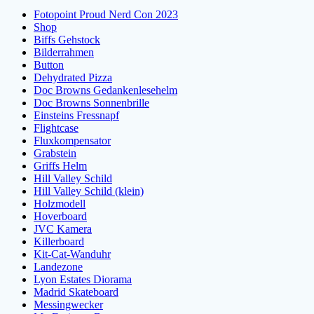
Fotopoint Proud Nerd Con 2023
Shop
Biffs Gehstock
Bilderrahmen
Button
Dehydrated Pizza
Doc Browns Gedankenlesehelm
Doc Browns Sonnenbrille
Einsteins Fressnapf
Flightcase
Fluxkompensator
Grabstein
Griffs Helm
Hill Valley Schild
Hill Valley Schild (klein)
Holzmodell
Hoverboard
JVC Kamera
Killerboard
Kit-Cat-Wanduhr
Landezone
Lyon Estates Diorama
Madrid Skateboard
Messingwecker