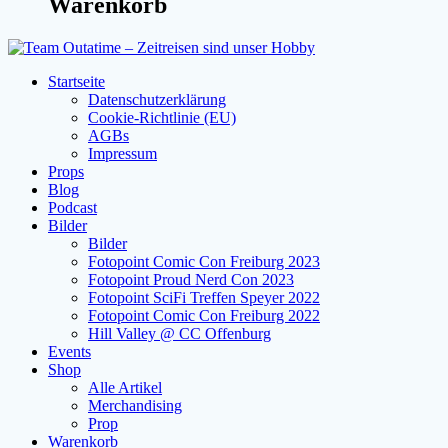
Warenkorb
Startseite
Datenschutzerklärung
Cookie-Richtlinie (EU)
AGBs
Impressum
Props
Blog
Podcast
Bilder
Bilder
Fotopoint Comic Con Freiburg 2023
Fotopoint Proud Nerd Con 2023
Fotopoint SciFi Treffen Speyer 2022
Fotopoint Comic Con Freiburg 2022
Hill Valley @ CC Offenburg
Events
Shop
Alle Artikel
Merchandising
Prop
Warenkorb