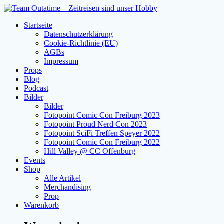
Zum
Inhalt
Startseite
springen
Datenschutzerklärung
Cookie-Richtlinie (EU)
AGBs
Impressum
Props
Blog
Podcast
Bilder
Bilder
Fotopoint Comic Con Freiburg 2023
Fotopoint Proud Nerd Con 2023
Fotopoint SciFi Treffen Speyer 2022
Fotopoint Comic Con Freiburg 2022
Hill Valley @ CC Offenburg
Events
Shop
Alle Artikel
Merchandising
Prop
Warenkorb