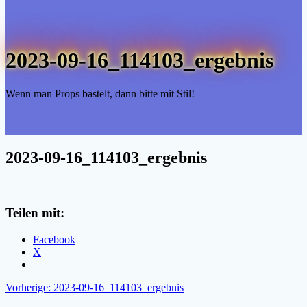
2023-09-16_114103_ergebnis
Wenn man Props bastelt, dann bitte mit Stil!
2023-09-16_114103_ergebnis
Teilen mit:
Facebook
X
Beitragsnavigation
Vorheriger
Vorherige:
2023-09-16_114103_ergebnis
Beitrag: