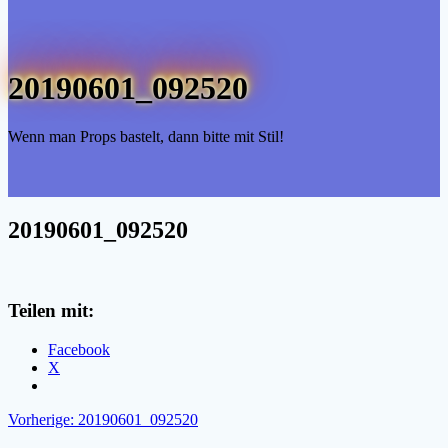
20190601_092520
Wenn man Props bastelt, dann bitte mit Stil!
20190601_092520
Teilen mit:
Facebook
X
Beitragsnavigation
Vorheriger
Vorherige:
20190601_092520
Beitrag: