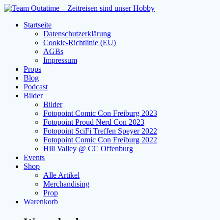
Zum
Inhalt
Startseite
springen
Datenschutzerklärung
Cookie-Richtlinie (EU)
AGBs
Impressum
Props
Blog
Podcast
Bilder
Bilder
Fotopoint Comic Con Freiburg 2023
Fotopoint Proud Nerd Con 2023
Fotopoint SciFi Treffen Speyer 2022
Fotopoint Comic Con Freiburg 2022
Hill Valley @ CC Offenburg
Events
Shop
Alle Artikel
Merchandising
Prop
Warenkorb