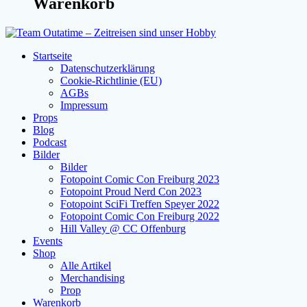
Warenkorb
Startseite
Datenschutzerklärung
Cookie-Richtlinie (EU)
AGBs
Impressum
Props
Blog
Podcast
Bilder
Bilder
Fotopoint Comic Con Freiburg 2023
Fotopoint Proud Nerd Con 2023
Fotopoint SciFi Treffen Speyer 2022
Fotopoint Comic Con Freiburg 2022
Hill Valley @ CC Offenburg
Events
Shop
Alle Artikel
Merchandising
Prop
Warenkorb