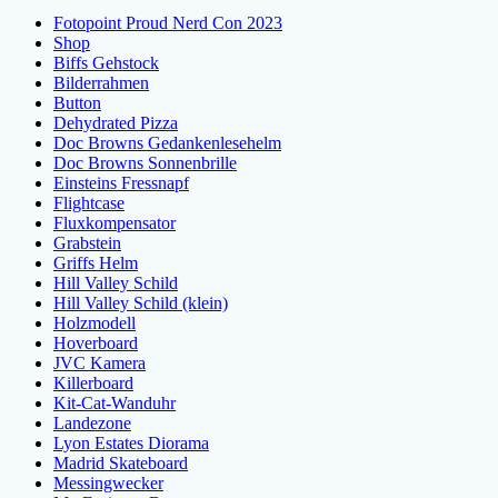
Fotopoint Proud Nerd Con 2023
Shop
Biffs Gehstock
Bilderrahmen
Button
Dehydrated Pizza
Doc Browns Gedankenlesehelm
Doc Browns Sonnenbrille
Einsteins Fressnapf
Flightcase
Fluxkompensator
Grabstein
Griffs Helm
Hill Valley Schild
Hill Valley Schild (klein)
Holzmodell
Hoverboard
JVC Kamera
Killerboard
Kit-Cat-Wanduhr
Landezone
Lyon Estates Diorama
Madrid Skateboard
Messingwecker