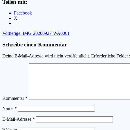
Teilen mit:
Facebook
X
Beitragsnavigation
Vorheriger
Vorherige:
IMG-20200927-WA0061
Beitrag:
Schreibe einen Kommentar
Deine E-Mail-Adresse wird nicht veröffentlicht.
Erforderliche Felder 
Kommentar
*
Name
*
E-Mail-Adresse
*
Website