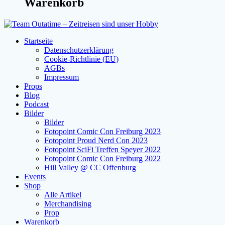
Warenkorb
Startseite
Datenschutzerklärung
Cookie-Richtlinie (EU)
AGBs
Impressum
Props
Blog
Podcast
Bilder
Bilder
Fotopoint Comic Con Freiburg 2023
Fotopoint Proud Nerd Con 2023
Fotopoint SciFi Treffen Speyer 2022
Fotopoint Comic Con Freiburg 2022
Hill Valley @ CC Offenburg
Events
Shop
Alle Artikel
Merchandising
Prop
Warenkorb