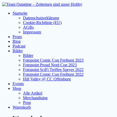
Zum
Inhalt
Startseite
springen
Datenschutzerklärung
Cookie-Richtlinie (EU)
AGBs
Impressum
Props
Blog
Podcast
Bilder
Bilder
Fotopoint Comic Con Freiburg 2023
Fotopoint Proud Nerd Con 2023
Fotopoint SciFi Treffen Speyer 2022
Fotopoint Comic Con Freiburg 2022
Hill Valley @ CC Offenburg
Events
Shop
Alle Artikel
Merchandising
Prop
Warenkorb