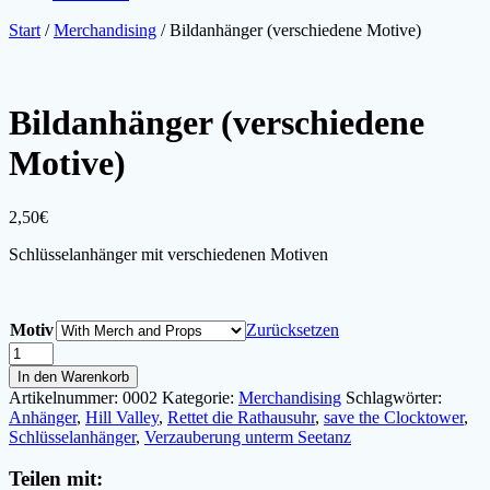
Start
/
Merchandising
/ Bildanhänger (verschiedene Motive)
Bildanhänger (verschiedene
Motive)
2,50
€
Schlüsselanhänger mit verschiedenen Motiven
Motiv
Zurücksetzen
Bildanhänger
(verschiedene
In den Warenkorb
Motive)
Artikelnummer:
0002
Kategorie:
Merchandising
Schlagwörter:
Menge
Anhänger
,
Hill Valley
,
Rettet die Rathausuhr
,
save the Clocktower
,
Schlüsselanhänger
,
Verzauberung unterm Seetanz
Teilen mit: