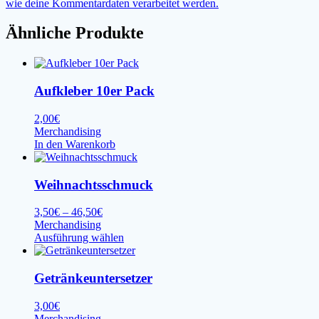
wie deine Kommentardaten verarbeitet werden.
Ähnliche Produkte
Aufkleber 10er Pack
2,00
€
Merchandising
In den Warenkorb
Weihnachtsschmuck
Preisspanne:
3,50
€
–
46,50
€
3,50€
Merchandising
bis
Dieses
Ausführung wählen
46,50€
Produkt
weist
mehrere
Getränkeuntersetzer
Varianten
auf.
3,00
€
Die
Merchandising