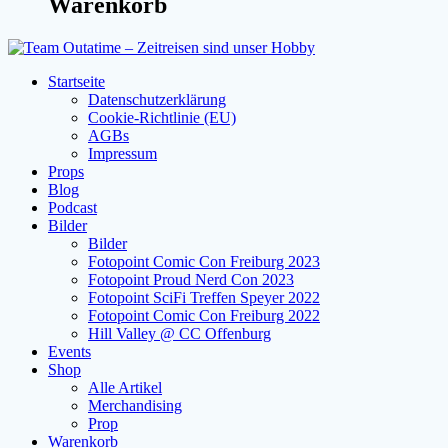
Warenkorb
Startseite
Datenschutzerklärung
Cookie-Richtlinie (EU)
AGBs
Impressum
Props
Blog
Podcast
Bilder
Bilder
Fotopoint Comic Con Freiburg 2023
Fotopoint Proud Nerd Con 2023
Fotopoint SciFi Treffen Speyer 2022
Fotopoint Comic Con Freiburg 2022
Hill Valley @ CC Offenburg
Events
Shop
Alle Artikel
Merchandising
Prop
Warenkorb