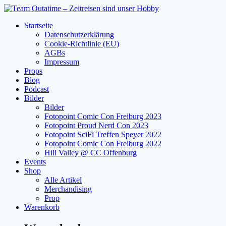
Zum
Inhalt
Startseite
springen
Datenschutzerklärung
Cookie-Richtlinie (EU)
AGBs
Impressum
Props
Blog
Podcast
Bilder
Bilder
Fotopoint Comic Con Freiburg 2023
Fotopoint Proud Nerd Con 2023
Fotopoint SciFi Treffen Speyer 2022
Fotopoint Comic Con Freiburg 2022
Hill Valley @ CC Offenburg
Events
Shop
Alle Artikel
Merchandising
Prop
Warenkorb