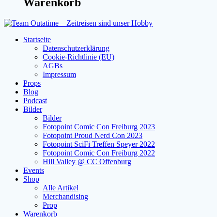
Warenkorb
Startseite
Datenschutzerklärung
Cookie-Richtlinie (EU)
AGBs
Impressum
Props
Blog
Podcast
Bilder
Bilder
Fotopoint Comic Con Freiburg 2023
Fotopoint Proud Nerd Con 2023
Fotopoint SciFi Treffen Speyer 2022
Fotopoint Comic Con Freiburg 2022
Hill Valley @ CC Offenburg
Events
Shop
Alle Artikel
Merchandising
Prop
Warenkorb