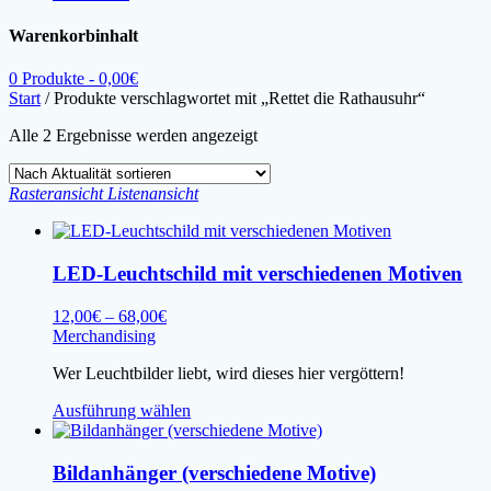
Warenkorbinhalt
0 Produkte -
0,00
€
Start
/ Produkte verschlagwortet mit „Rettet die Rathausuhr“
Nach
Alle 2 Ergebnisse werden angezeigt
Aktualität
sortiert
Rasteransicht
Listenansicht
LED-Leuchtschild mit verschiedenen Motiven
Preisspanne:
12,00
€
–
68,00
€
12,00€
Merchandising
bis
Wer Leuchtbilder liebt, wird dieses hier vergöttern!
68,00€
Dieses
Ausführung wählen
Produkt
weist
mehrere
Bildanhänger (verschiedene Motive)
Varianten