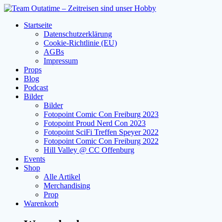
Zum
Inhalt
Startseite
springen
Datenschutzerklärung
Cookie-Richtlinie (EU)
AGBs
Impressum
Props
Blog
Podcast
Bilder
Bilder
Fotopoint Comic Con Freiburg 2023
Fotopoint Proud Nerd Con 2023
Fotopoint SciFi Treffen Speyer 2022
Fotopoint Comic Con Freiburg 2022
Hill Valley @ CC Offenburg
Events
Shop
Alle Artikel
Merchandising
Prop
Warenkorb