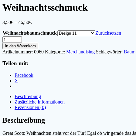
Weihnachtsschmuck
Preisspanne:
3,50
€
–
46,50
€
3,50€
Weihnachtsbaumschmuck
bis
Zurücksetzen
46,50€
Weihnachtsschmuck
Menge
In den Warenkorb
Artikelnummer:
0060
Kategorie:
Merchandising
Schlagwörter:
Baum
Teilen mit:
Facebook
X
Beschreibung
Zusätzliche Informationen
Rezensionen (0)
Beschreibung
Great Scott: Weihnachten steht vor der Tür! Egal ob wir gerade das