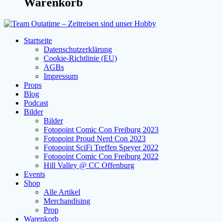
Warenkorb
Startseite
Datenschutzerklärung
Cookie-Richtlinie (EU)
AGBs
Impressum
Props
Blog
Podcast
Bilder
Bilder
Fotopoint Comic Con Freiburg 2023
Fotopoint Proud Nerd Con 2023
Fotopoint SciFi Treffen Speyer 2022
Fotopoint Comic Con Freiburg 2022
Hill Valley @ CC Offenburg
Events
Shop
Alle Artikel
Merchandising
Prop
Warenkorb