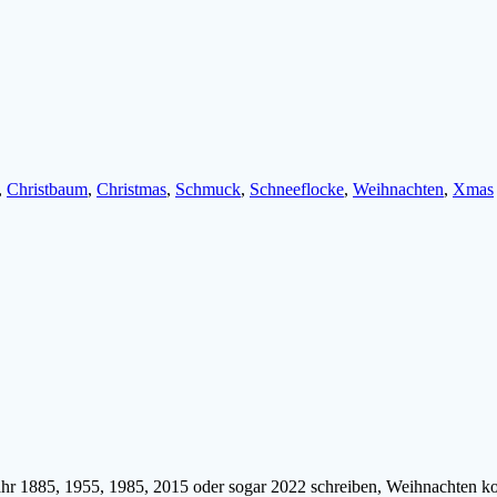
,
Christbaum
,
Christmas
,
Schmuck
,
Schneeflocke
,
Weihnachten
,
Xmas
 Jahr 1885, 1955, 1985, 2015 oder sogar 2022 schreiben, Weihnachten 