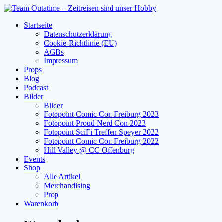
Zum
Inhalt
Startseite
springen
Datenschutzerklärung
Cookie-Richtlinie (EU)
AGBs
Impressum
Props
Blog
Podcast
Bilder
Bilder
Fotopoint Comic Con Freiburg 2023
Fotopoint Proud Nerd Con 2023
Fotopoint SciFi Treffen Speyer 2022
Fotopoint Comic Con Freiburg 2022
Hill Valley @ CC Offenburg
Events
Shop
Alle Artikel
Merchandising
Prop
Warenkorb