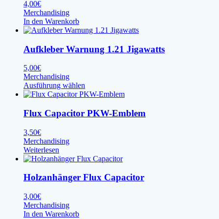
4,00
€
Merchandising
In den Warenkorb
Aufkleber Warnung 1.21 Jigawatts
5,00
€
Merchandising
Dieses
Ausführung wählen
Produkt
weist
mehrere
Flux Capacitor PKW-Emblem
Varianten
auf.
3,50
€
Die
Merchandising
Optionen
Weiterlesen
können
auf
der
Holzanhänger Flux Capacitor
Produktseite
gewählt
3,00
€
werden
Merchandising
In den Warenkorb