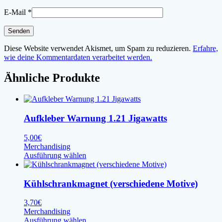
E-Mail
*
Diese Website verwendet Akismet, um Spam zu reduzieren.
Erfahre,
wie deine Kommentardaten verarbeitet werden.
Ähnliche Produkte
Aufkleber Warnung 1.21 Jigawatts
5,00
€
Merchandising
Dieses
Ausführung wählen
Produkt
weist
mehrere
Kühlschrankmagnet (verschiedene Motive)
Varianten
auf.
3,70
€
Die
Merchandising
Optionen
Dieses
Ausführung wählen