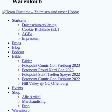
Warenkorb
Startseite
Datenschutzerklärung
Cookie-Richtlinie (EU)
AGBs
Impressum
Props
Blog
Podcast
Bilder
Bilder
Fotopoint Comic Con Freiburg 2023
Fotopoint Proud Nerd Con 2023
Fotopoint SciFi Treffen Speyer 2022
Fotopoint Comic Con Freiburg 2022
Hill Valley @ CC Offenburg
Events
Shop
Alle Artikel
Merchandising
Prop
Warenkorb