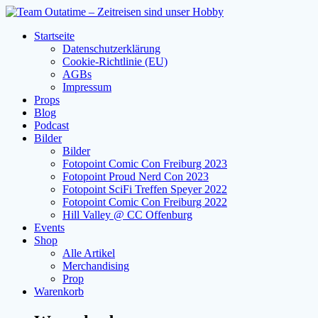
Zum
Inhalt
Startseite
springen
Datenschutzerklärung
Cookie-Richtlinie (EU)
AGBs
Impressum
Props
Blog
Podcast
Bilder
Bilder
Fotopoint Comic Con Freiburg 2023
Fotopoint Proud Nerd Con 2023
Fotopoint SciFi Treffen Speyer 2022
Fotopoint Comic Con Freiburg 2022
Hill Valley @ CC Offenburg
Events
Shop
Alle Artikel
Merchandising
Prop
Warenkorb