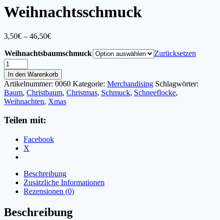
Weihnachtsschmuck
Preisspanne:
3,50
€
–
46,50
€
3,50€
Weihnachtsbaumschmuck
bis
Zurücksetzen
46,50€
Weihnachtsschmuck
Menge
In den Warenkorb
Artikelnummer:
0060
Kategorie:
Merchandising
Schlagwörter:
Baum
,
Christbaum
,
Christmas
,
Schmuck
,
Schneeflocke
,
Weihnachten
,
Xmas
Teilen mit:
Facebook
X
Beschreibung
Zusätzliche Informationen
Rezensionen (0)
Beschreibung