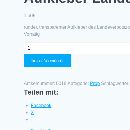
1,50
€
runder, transparenter Aufkleber des Landeverbotsz
Vorrätig
Aufkleber
Landeverbotszone
Menge
In den Warenkorb
Artikelnummer:
0018
Kategorie:
Prop
Schlagwörter
Teilen mit:
Facebook
X