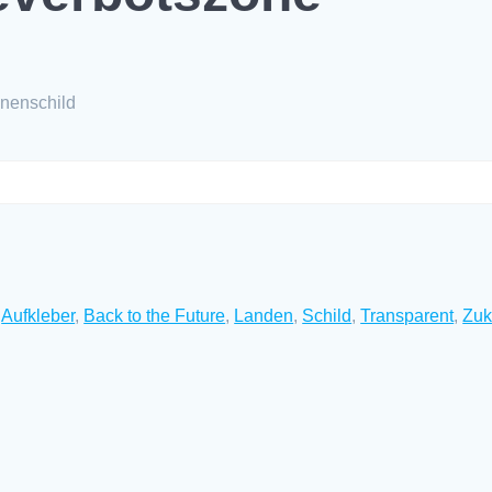
onenschild
:
Aufkleber
,
Back to the Future
,
Landen
,
Schild
,
Transparent
,
Zuk