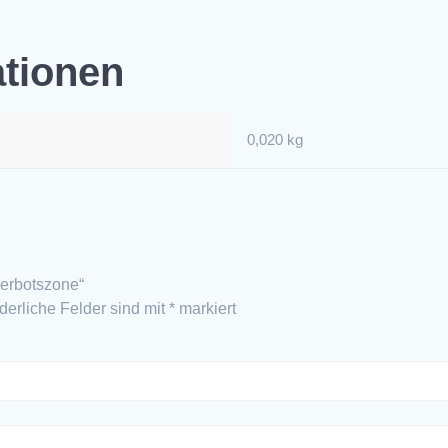
ationen
0,020 kg
verbotszone“
rderliche Felder sind mit
*
markiert