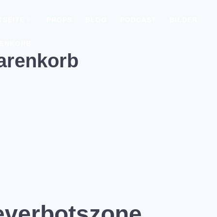
TSEITE
PROPS
BLOG
PODCAST
BILDER
ENKORB
arenkorb
everbotszone