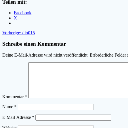
Teilen mit:
Facebook
X
Beitragsnavigation
Vorheriger
Vorherige:
dio015
Beitrag:
Schreibe einen Kommentar
Deine E-Mail-Adresse wird nicht veröffentlicht.
Erforderliche Felder 
Kommentar
*
Name
*
E-Mail-Adresse
*
Website