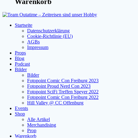
Warenkorb
Startseite
Datenschutzerklärung
Cookie-Richtlinie (EU)
AGBs
Impressum
Props
Blog
Podcast
Bilder
Bilder
Fotopoint Comic Con Freiburg 2023
Fotopoint Proud Nerd Con 2023
Fotopoint SciFi Treffen Speyer 2022
Fotopoint Comic Con Freiburg 2022
Hill Valley @ CC Offenburg
Events
Shop
Alle Artikel
Merchandising
Prop
Warenkorb