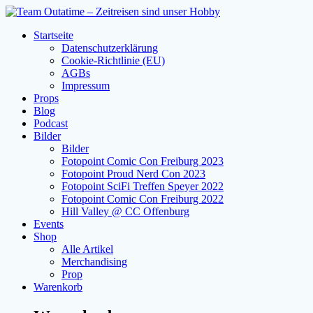
Zum
Inhalt
Startseite
springen
Datenschutzerklärung
Cookie-Richtlinie (EU)
AGBs
Impressum
Props
Blog
Podcast
Bilder
Bilder
Fotopoint Comic Con Freiburg 2023
Fotopoint Proud Nerd Con 2023
Fotopoint SciFi Treffen Speyer 2022
Fotopoint Comic Con Freiburg 2022
Hill Valley @ CC Offenburg
Events
Shop
Alle Artikel
Merchandising
Prop
Warenkorb